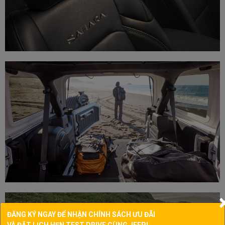
ĐĂNG KÝ NGAY ĐỂ NHẬN CHÍNH SÁCH ƯU ĐÃI