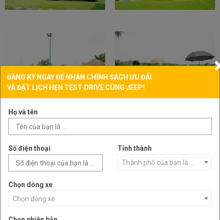
ĐĂNG KÝ NGAY ĐỂ NHẬN CHÍNH SÁCH ƯU ĐÃI
VÀ ĐẶT LỊCH HẸN TEST DRIVE CÙNG JEEP!
Họ và tên
Số điện thoại
Tỉnh thành
Thành phố của bạn là ...
Chọn dòng xe
Chọn dòng xe
Chọn phiên bản