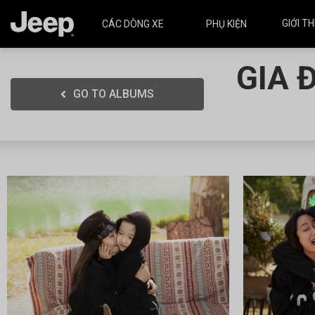
GIỚI T
CÁC DÒNG XE
PHỤ KIỆN
GIA 
GO TO ALBUMS