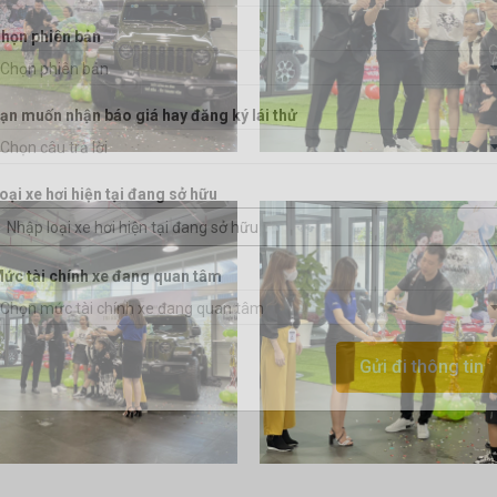
họn phiên bản
Chọn phiên bản
ạn muốn nhận báo giá hay đăng ký lái thử
Chọn câu trả lời
oại xe hơi hiện tại đang sở hữu
ức tài chính xe đang quan tâm
Chọn mức tài chính xe đang quan tâm
Gửi đi thông tin