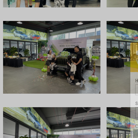
H
S
C