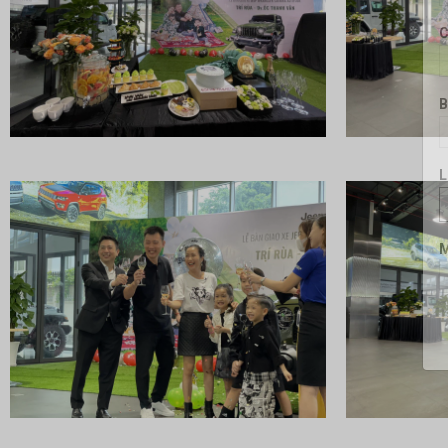
C
B
L
M