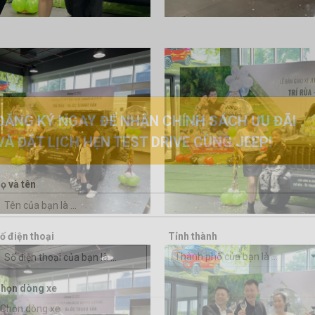
ĐĂNG KÝ NGAY ĐỂ NHẬN CHÍNH SÁCH ƯU ĐÃI
VÀ ĐẶT LỊCH HẸN TEST DRIVE CÙNG JEEP!
ọ và tên
ố điện thoại
Tỉnh thành
Thành phố của bạn là ...
họn dòng xe
Chọn dòng xe