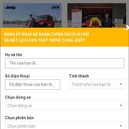
ĐĂNG KÝ NGAY ĐỂ NHẬN CHÍNH SÁCH ƯU ĐÃI
VÀ ĐẶT LỊCH HẸN TEST DRIVE CÙNG JEEP!
Họ và tên
Số điện thoại
Tỉnh thành
Thành phố của bạn là ...
Chọn dòng xe
Chọn dòng xe
Chọn phiên bản
Chọn phiên bản